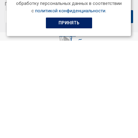
обработку персональных данных в соответствии
Подписывайтесь на новости и акции:
с
политикой конфиденциальности
.
ПРИНЯТЬ
ООО «СтройСервисГарант+»
Качественный подбор специалистов и профессионалов,
индивидуальный подход к каждому заказчику.
Услуги
О компании
Наши контакты