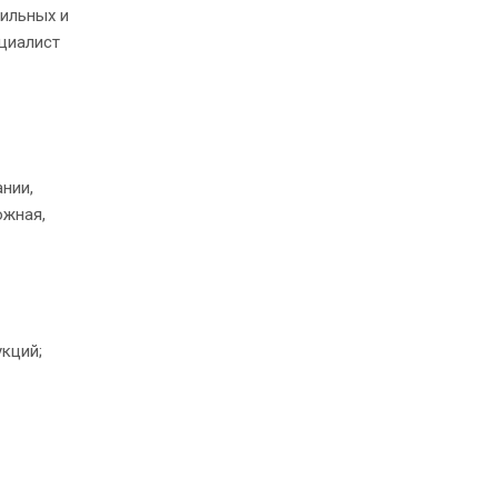
фильных и
ециалист
нии,
ожная,
укций;