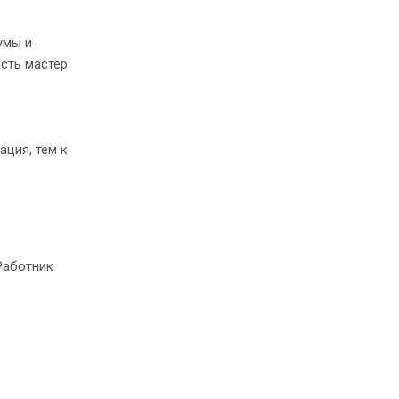
умы и
есть мастер
ация, тем к
Работник