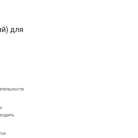
ий) для
ятельности
и
оводить
тся