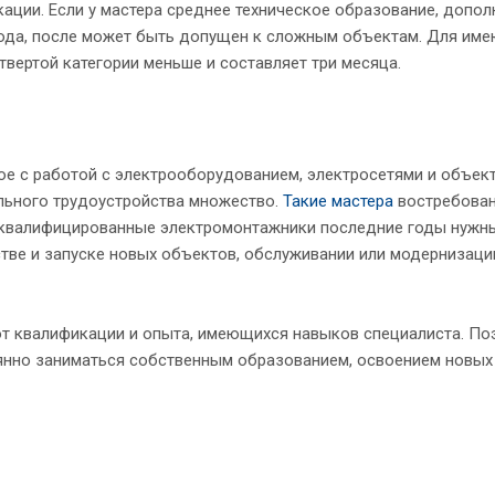
ции. Если у мастера среднее техническое образование, допол
года, после может быть допущен к сложным объектам. Для им
вертой категории меньше и составляет три месяца.
ное с работой с электрооборудованием, электросетями и объек
льного трудоустройства множество.
Такие мастера
востребован
е квалифицированные электромонтажники последние годы нужн
стве и запуске новых объектов, обслуживании или модернизаци
от квалификации и опыта, имеющихся навыков специалиста. По
оянно заниматься собственным образованием, освоением новых