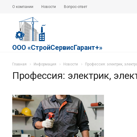
О компании
Новости
Вопрос-ответ
ООО «СтройСервисГарант+»
Главная
Информация
Новости
Профессия: электрик, элект
Профессия: электрик, эле