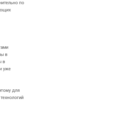
нительно по
еющих
тами
ы в
ы в
и уже
этому для
 технологий