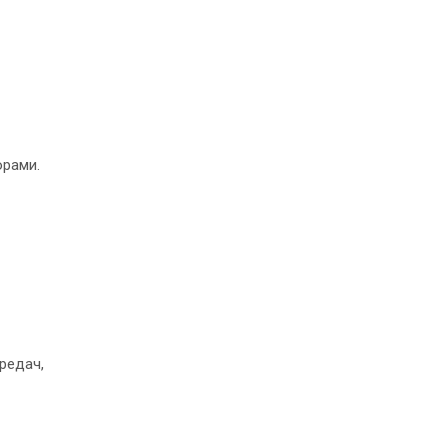
орами.
редач,