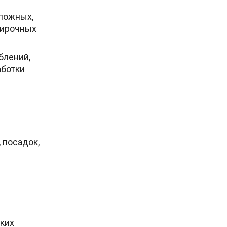
сложных,
тирочных
блений,
аботки
 посадок,
ких