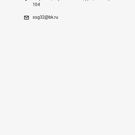
104
ssg32@bk.ru