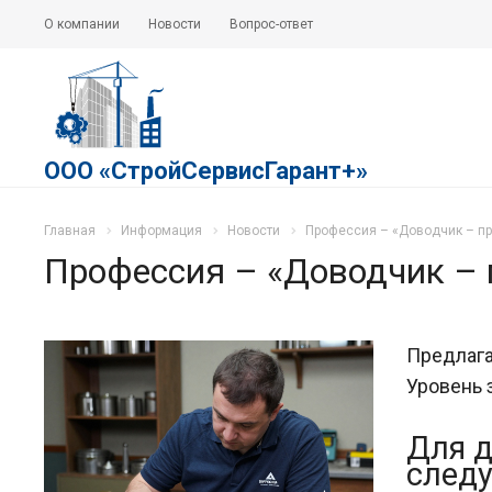
О компании
Новости
Вопрос-ответ
ООО «СтройСервисГарант+»
Главная
Информация
Новости
Профессия – «Доводчик – п
Профессия – «Доводчик –
Предлаг
Уровень 
Для д
следу