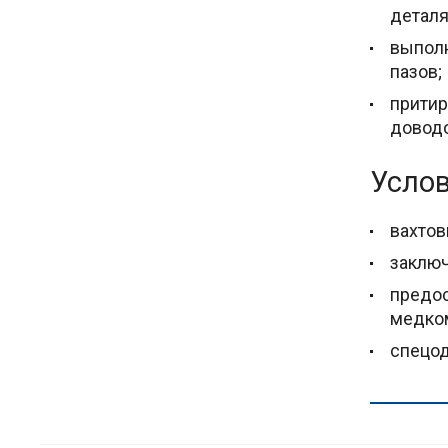
деталя
выполн
пазов;
притир
доводо
Услов
вахтов
заключ
предос
медко
спецо