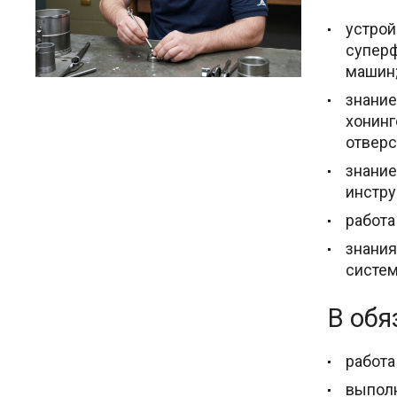
устрой
суперф
машин
знание
хонинг
отверс
знание
инстру
работа
знания
систем
В обя
работа
выполн