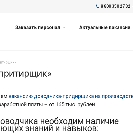
8 800 350 27 32
Заказать персонал
Актуальные вакансии
ритирщик»
 притирщик»
аем
вакансию доводчика-придирщика на производств
заработной платы – от 165 тыс. рублей.
оводчика необходим наличие
ющих знаний и навыков: