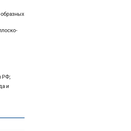
-образных
плоско-
 РФ;
да и