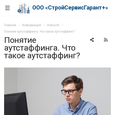
ООО «СтройСервисГарант+»
Главная
Информация
Новости
Понятие аутстаффинга. Что такое аутстаффинг?
Понятие
аутстаффинга. Что
такое аутстаффинг?