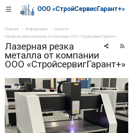
ООО «СтройСервисГарант+»
Главная
Информация
Новости
Лазерная резка металла от компании ООО «СтройсервигГарант+»
Лазерная резка
металла от компании
ООО «СтройсервигГарант+»