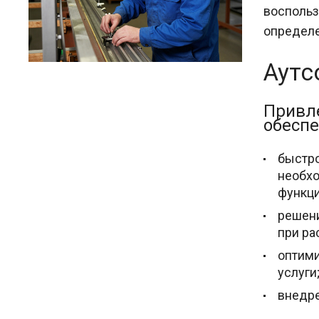
восполь
определе
Аутс
Привле
обеспе
быстро
необхо
функци
решени
при ра
оптими
услуги
внедре