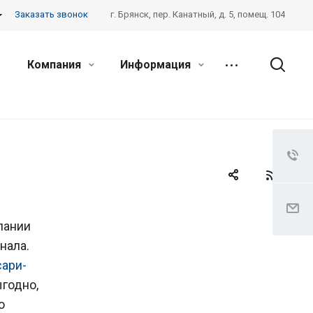
Заказать звонок
г. Брянск, пер. Канатный, д. 5, помещ. 104
Компания
Информация
пании
нала.
сари-
ыгодно,
о