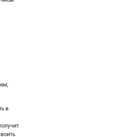
ям;
ть в
получит
своить