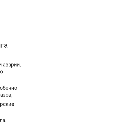
нга
 аварии,
ию
собенно
азов;
ерские
ла.