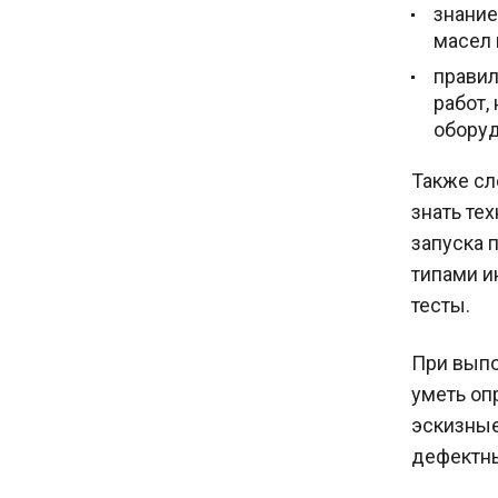
знание
масел 
правил
работ,
оборуд
Также сл
знать те
запуска 
типами и
тесты.
При выпо
уметь оп
эскизные
дефектн