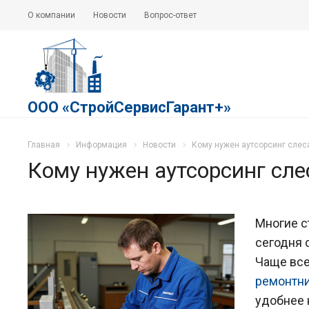
О компании
Новости
Вопрос-ответ
ООО «СтройСервисГарант+»
Главная
Информация
Новости
Кому нужен аутсорсинг слес
Кому нужен аутсорсинг сл
Многие 
сегодня 
Чаще все
ремонтн
удобнее 