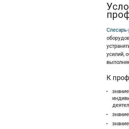
Усло
проф
Слесарь
оборудов
устранят
усилий, 
выполняю
К проф
знание
индив
деятел
знание
знание