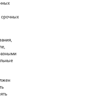
онных
, срочных
вания,
ле,
 разными
ельные
олжен
ть
лять