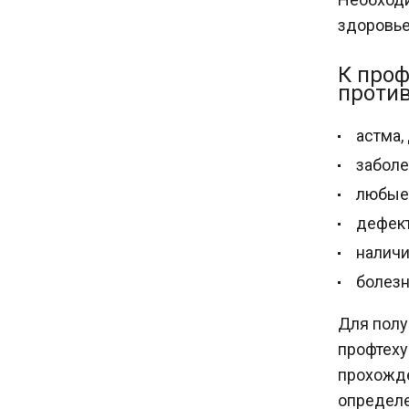
здоровье
К про
против
астма,
заболе
любые 
дефект
наличи
болезн
Для полу
профтеху
прохожде
определе