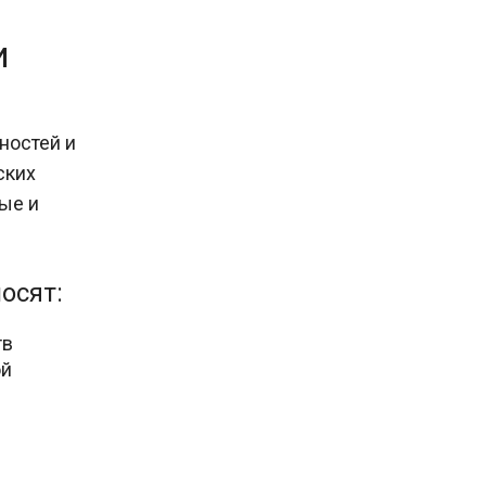
и
ностей и
ских
ые и
осят:
тв
ой