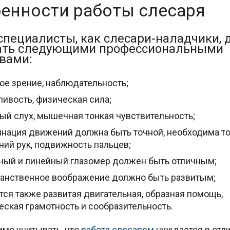
енности работы слесаря
специалисты, как слесари-наладчики,
ать следующими профессиональными
вами:
ое зрение, наблюдательность;
ивость, физическая сила;
ый слух, мышечная тонкая чувствительность;
нация движений должна быть точной, необходима т
ий рук, подвижность пальцев;
ый и линейный глазомер должен быть отличным;
анственное воображение должно быть развитым;
тся также развитая двигательная, образная помощь,
еская грамотность и сообразительность.
мо учитывать, что
работа слесарем
нуждается в отл