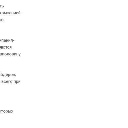
ть
 компанией-
ую
мпания-
яются.
 вполовину
айдеров,
 всего при
оторых