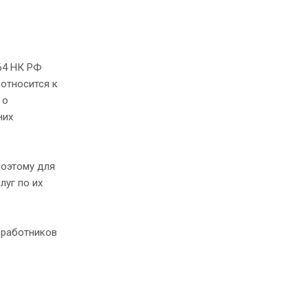
264 НК РФ
относится к
 о
них
Поэтому для
луг по их
 работников