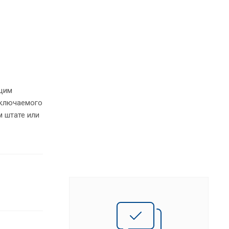
щим
аключаемого
м штате или