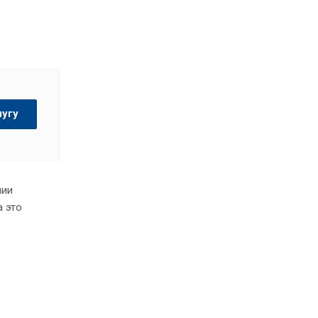
лугу
нии
а это