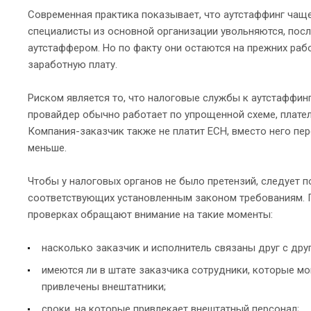
Современная практика показывает, что аутстаффинг чаще
специалисты из основной организации увольняются, пос
аутстаффером. Но по факту они остаются на прежних раб
заработную плату.
Риском является то, что налоговые службы к аутстаффинг
провайдер обычно работает по упрощенной схеме, плате
Компания-заказчик также не платит ЕСН, вместо него пер
меньше.
Чтобы у налоговых органов не было претензий, следует 
соответствующих установленным законом требованиям. П
проверках обращают внимание на такие моменты:
насколько заказчик и исполнитель связаны друг с дру
имеются ли в штате заказчика сотрудники, которые м
привлечены внештатники;
сроки, на которые привлекает внештатный персонал;