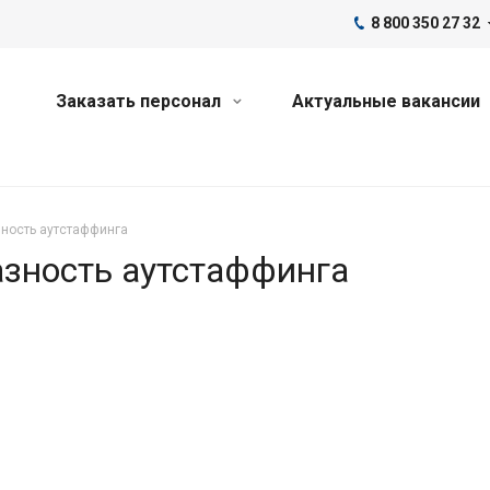
8 800 350 27 32
Заказать персонал
Актуальные вакансии
ность аутстаффинга
зность аутстаффинга