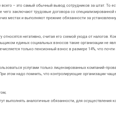
 всего – это самый обычный вывод сотрудников за штат. То ес
ле чего заключают трудовые договора со специализированной
очих местах и выполняют прежние обязанности за установленн
у относятся негативно, считая его схемой ухода от налогов. Ко
льщиком единых социальных взносов такие организации не явл
ечисляется только пенсионный взнос в размере 14%, что почти
пользоваться услугами только лицензированных компаний-пров
ри этом надо помнить, что контролирующие организации чаще
гом;
огут выполнять аналогичные обязанности, для осуществления к