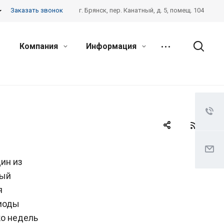
Заказать звонок
г. Брянск, пер. Канатный, д. 5, помещ. 104
Компания
Информация
ин из
ный
я
риоды
ко недель