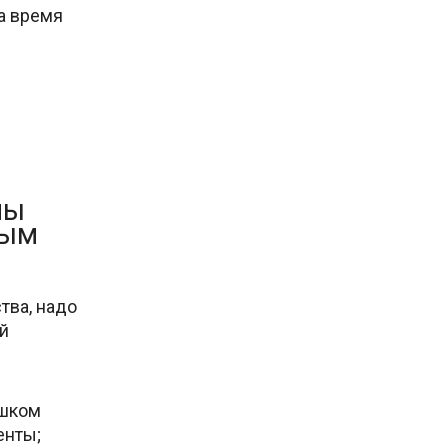
а время
мы
ным
тва, надо
ой
ишком
енты;