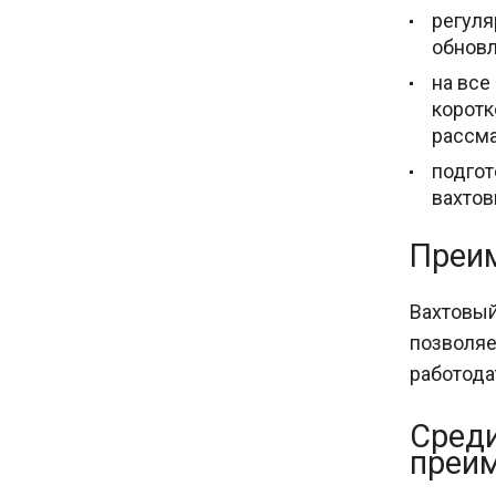
регуля
обновл
на все
коротк
рассм
подгот
вахтов
Преи
Вахтовый
позволяе
работода
Среди
преим