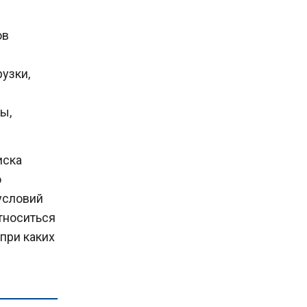
ов
узки,
ы,
иска
о
условий
тноситься
 при каких