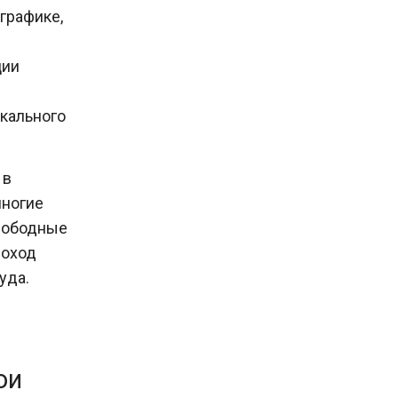
графике,
ции
икального
 в
многие
свободные
доход
руда.
ои