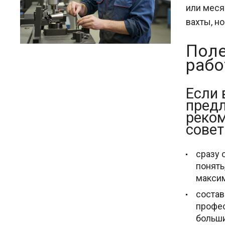
или меся
вахты, н
Поле
рабо
Если 
предл
реко
совет
сразу 
понять
максим
состав
профес
больши