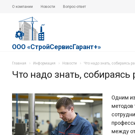
О компании
Новости
Вопрос-ответ
ООО «СтройСервисГарант+»
Главная
Информация
Новости
Что надо знать, собираясь ра
Что надо знать, собираясь 
Одним из
методов 
сотрудни
професси
между от