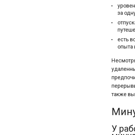
уровен
за одн
отпуск
путеше
есть в
опыта 
Несмотря
удаленны
предпочи
перерывы
также вы
Мин
У раб