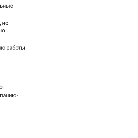
льные
 но
но
цию работы
о
мпанию-