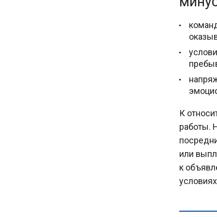
минус
команд
оказыв
услови
пребыв
напряж
эмоци
К относи
работы. 
посредни
или выпл
к объявле
условиях