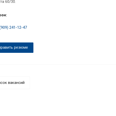
та 60/30.
фон:
(909) 241-12-47
править резюме
сок вакансий