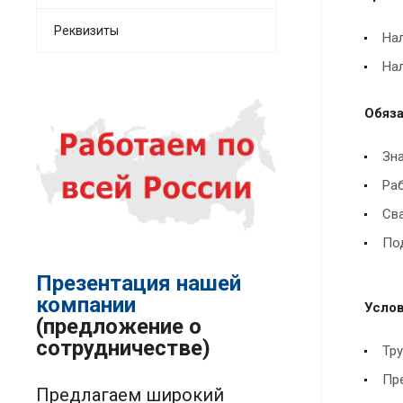
Реквизиты
На
Нал
Обяза
Зна
Раб
Сва
Под
Презентация нашей
компании
Услов
(предложение о
сотрудничестве)
Тр
Пр
Предлагаем широкий