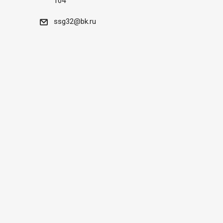
104
ssg32@bk.ru