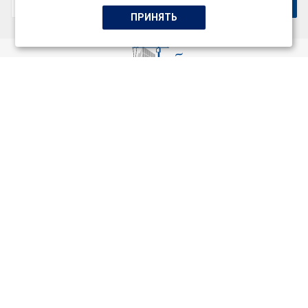
ПРИНЯТЬ
ООО «СтройСервисГарант+»
Качественный подбор специалистов и профессионалов,
индивидуальный подход к каждому заказчику.
Услуги
О компании
Наши контакты
8 800 350 27 32
Пн-Пт с 9:00 до 17:00